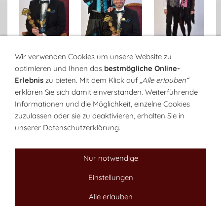
Wir verwenden Cookies um unsere Website zu
Zunftmeister
Zunftmeisterpaar
Kanzlerpaar
optimieren und Ihnen das
bestmögliche Online-
2017 Markus
Markus
und
Walter
und
Erlebnis
zu bieten. Mit dem Klick auf
„Alle erlauben“
Kunz
Claudia Kunz
Esther
S
töckli
erklären Sie sich damit einverstanden. Weiterführende
Informationen und die Möglichkeit, einzelne Cookies
zuzulassen oder sie zu deaktivieren, erhalten Sie in
Fotos 201
7
unserer Datenschutzerklärung.
Nur notwendige
Einstellungen
www.säulizunft.ch
Alle erlauben